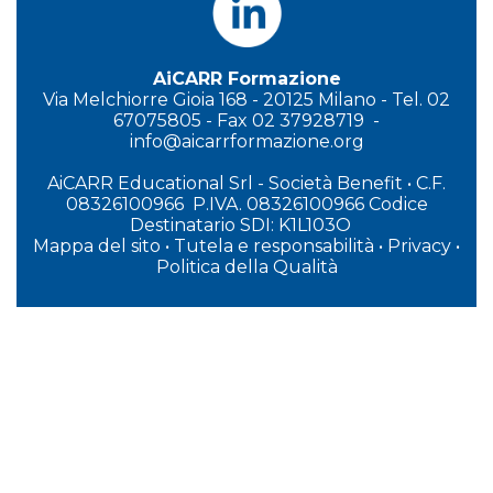
AiCARR Formazione
Via Melchiorre Gioia 168 - 20125 Milano - Tel. 02
67075805 - Fax 02 37928719 -
info@aicarrformazione.org
AiCARR Educational Srl - Società Benefit
•
C.F.
08326100966 P.IVA. 08326100966 Codice
Destinatario SDI: K1L103O
Mappa del sito
•
Tutela e responsabilità
•
Privacy
•
P
olitica della Qualità