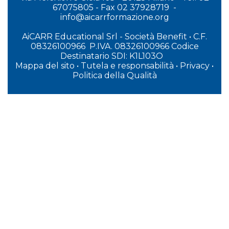
67075805 - Fax 02 37928719 -
info@aicarrformazione.org
AiCARR Educational Srl - Società Benefit
•
C.F.
08326100966 P.IVA. 08326100966 Codice
Destinatario SDI: K1L103O
Mappa del sito
•
Tutela e responsabilità
•
Privacy
•
P
olitica della Qualità