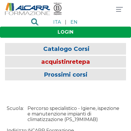
ITA
|
EN
LOGIN
Catalogo Corsi
acquistinretepa
Prossimi corsi
Scuola:
Percorso specialistico - Igiene, ispezione
e manutenzione impianti di
climatizzazione
(
PS_19MIMAB
)
Indirizzo:
AiCARR Formazione